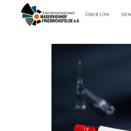
ÜBER UNS
NE
UNMF
Unternehmernetzwerk Magerviehhof Friedrichsfelde e.V.