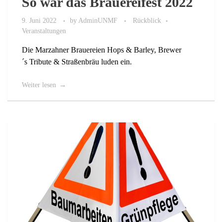
So war das Brauereifest 2022
9. Juni 2022
by
AdminUNMF
Rückblick
Veranstaltungen
Die Marzahner Brauereien Hops & Barley, Brewer
´s Tribute & Straßenbräu luden ein.
Weiter lesen